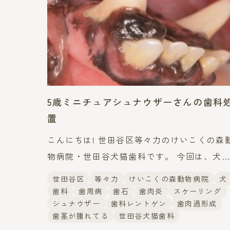
5歳ミニチュアシュナウザーさんの歯科
置
こんにちは! 世田谷区等々力のけいこくの森
物病院・世田谷犬猫歯科です。 今回は、犬
歯科処置症例の紹介です。 症例 今回の症
世田谷区
等々力
けいこくの森動物病院
犬
は、5歳のミニチュアシュナウザーさん。 歯
歯科
歯周病
歯石
歯肉炎
スケーリング
シュナウザー
歯科レントゲン
歯肉過形成
(
歯茎が腫れてる
世田谷犬猫歯科