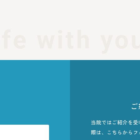
ife with yo
ら
ご
当院ではご紹介を受
際は、こちらからフ