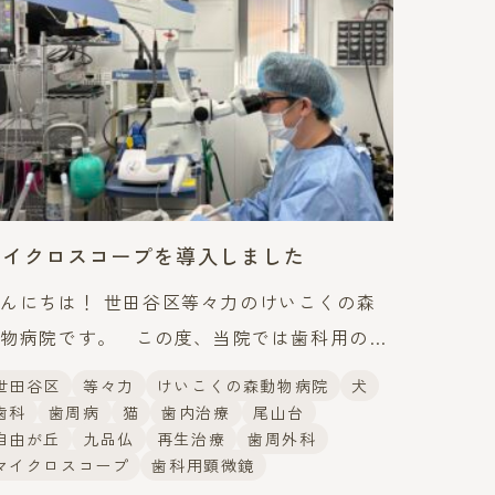
マイクロスコープを導入しました
んにちは！ 世田谷区等々力のけいこくの森
動物病院です。 この度、当院では歯科用のマ
クロスコープ(顕微鏡)を導入しました。 この
世田谷区
等々力
けいこくの森動物病院
犬
装置により、肉眼や通常のルーペでは見えなか
歯科
歯周病
猫
歯内治療
尾山台
自由が丘
九品仏
再生治療
歯周外科
った歯の
マイクロスコープ
歯科用顕微鏡