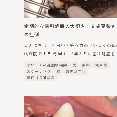
定期的な歯科処置の大切さ ６歳豆柴さ
の症例
こんにちは！世田谷区等々力のけいこくの森
物病院です🌳 今回は、3年ぶりに歯科処置を
った6歳の豆柴さんをご紹介します。 犬種
けいこくの森動物病院
犬
歯科
歯周病
豆柴 年齢：6歳 前回の歯科処置
スケーリング
猫
歯肉が赤い
世田谷犬猫歯科