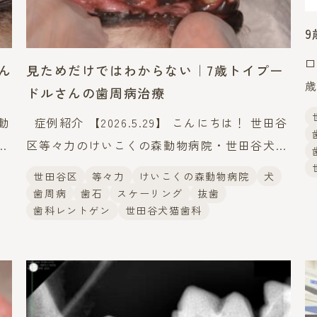
口
ん
見ためだけではわからない｜7歳トイプー
歳
ドルさんの歯周病治療
動
症例紹介 【2026.5.29】 こんにちは！ 世田谷
相
行
区等々力のけいこくの森動物病院・世田谷犬猫
：
歯科です。 今回は歯周病の治療を行った症例
世田谷区
等々力
けいこくの森動物病院
犬
をご紹介します。 &
歯周病
歯石
スケーリング
抜歯
歯科レントゲン
世田谷犬猫歯科