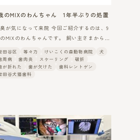
9歳のMIXのわんちゃん 1年半ぶりの処置
臭が気になって来院 今回ご紹介するのは、9
のMIXのわんちゃんです。 飼い主さまから
は、「最近口が臭うようになってきた」とのご
世田谷区
等々力
けいこくの森動物病院
犬
談がありました。 このわんちゃんは、約1年
歯周病
歯肉炎
スケーリング
破折
歯が折れた
歯が欠けた
歯科レントゲン
半前に当院で歯科処置
世田谷犬猫歯科