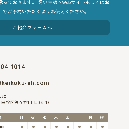
承っております。 飼い主様へWebサイトもしくはお
1014）でご予約いただくようお伝えください。
ご紹介フォームへ
704-1014
@keikoku-ah.com
082
田谷区等々力1丁目34-18
間
月
火
水
木
金
土
日
祝
:00