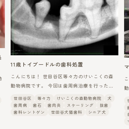
処
11歳トイプードルの歯科処置
こんにちは！ 世田谷区等々力のけいこくの森
動
こ
動物病院です。 今回は歯周病治療を行ったト
の
イプードルさんのご紹介です。 症例 今回は11
例
イ
世田谷区
等々力
けいこくの森動物病院
犬
歳のトイプードルさん。 歯磨きを毎日行って
歯周病
歯石
歯肉炎
スケーリング
抜歯
肉
歯科レントゲン
世田谷犬猫歯科
シニア犬
い