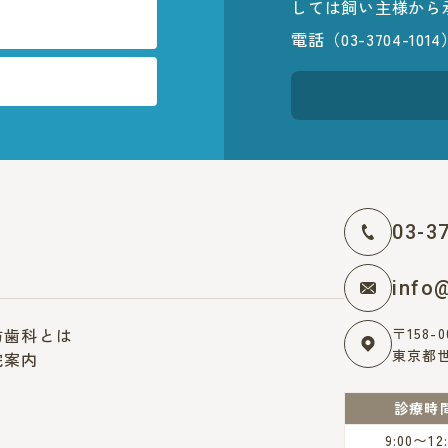
しては飼い主様から
電話（03-3704-
03-3
info
防歯科とは
〒158-0
東京都世
院案内
診療時
9:00〜12