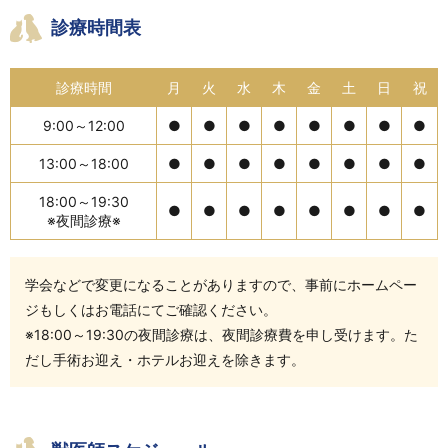
診療時間表
診療時間
月
火
水
木
金
土
日
祝
9:00～12:00
●
●
●
●
●
●
●
●
13:00～18:00
●
●
●
●
●
●
●
●
18:00～19:30
●
●
●
●
●
●
●
●
※夜間診療※
学会などで変更になることがありますので、事前にホームペー
ジもしくはお電話にてご確認ください。
※18:00～19:30の夜間診療は、夜間診療費を申し受けます。た
だし手術お迎え・ホテルお迎えを除きます。