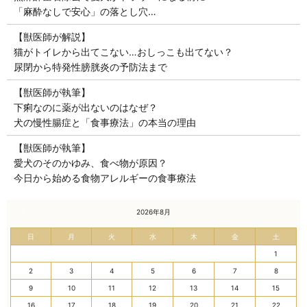
「麻酔なしで安心」の落とし穴…
【獣医師が解説】
猫がトイレから出てこない…おしっこも出てない？
尿閉から特発性膀胱炎の予防法まで
【獣医師が執筆】
下痢なのに薬が出ないのはなぜ？
犬の慢性腸症と「食事療法」の本当の理由
【獣医師が執筆】
愛犬のそのかゆみ、食べ物が原因？
今日から始める食物アレルギーの食事療法
« 7月
2026年8月
日
月
火
水
木
金
土
1
2
3
4
5
6
7
8
9
10
11
12
13
14
15
16
17
18
19
20
21
22