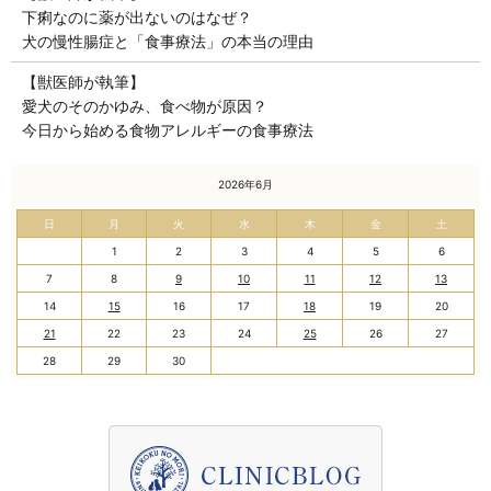
下痢なのに薬が出ないのはなぜ？
犬の慢性腸症と「食事療法」の本当の理由
【獣医師が執筆】
愛犬のそのかゆみ、食べ物が原因？
今日から始める食物アレルギーの食事療法
« 3月
2026年6月
7月 »
日
月
火
水
木
金
土
1
2
3
4
5
6
7
8
9
10
11
12
13
14
15
16
17
18
19
20
21
22
23
24
25
26
27
28
29
30