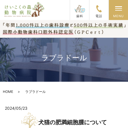
メ
歯科
電話
MENU
ラブラドール
HOME
ラブラドール
2024/05/23
犬猫の肥満細胞腫について