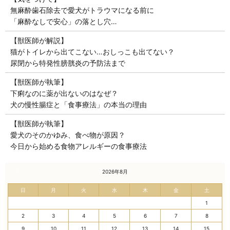
無麻酔歯石除去で愛犬がトラウマになる前に
「麻酔なしで安心」の落とし穴…
【獣医師が解説】
猫がトイレから出てこない…おしっこも出てない？
尿閉から特発性膀胱炎の予防法まで
【獣医師が執筆】
下痢なのに薬が出ないのはなぜ？
犬の慢性腸症と「食事療法」の本当の理由
【獣医師が執筆】
愛犬のそのかゆみ、食べ物が原因？
今日から始める食物アレルギーの食事療法
« 7月
2026年8月
日
月
火
水
木
金
土
1
2
3
4
5
6
7
8
9
10
11
12
13
14
15