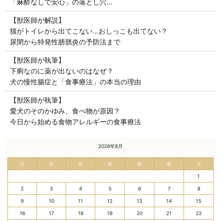
「麻酔なしで安心」の落とし穴…
【獣医師が解説】
猫がトイレから出てこない…おしっこも出てない？
尿閉から特発性膀胱炎の予防法まで
【獣医師が執筆】
下痢なのに薬が出ないのはなぜ？
犬の慢性腸症と「食事療法」の本当の理由
【獣医師が執筆】
愛犬のそのかゆみ、食べ物が原因？
今日から始める食物アレルギーの食事療法
« 7月
2026年8月
日
月
火
水
木
金
土
1
2
3
4
5
6
7
8
9
10
11
12
13
14
15
16
17
18
19
20
21
22