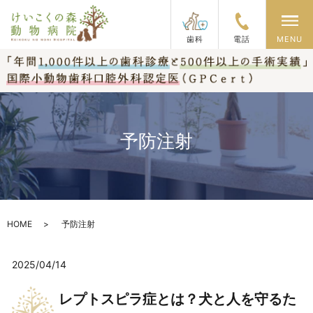
メ
歯科
電話
MENU
予防注射
HOME
予防注射
2025/04/14
レプトスピラ症とは？犬と人を守るた