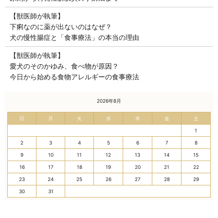
【獣医師が執筆】
下痢なのに薬が出ないのはなぜ？
犬の慢性腸症と「食事療法」の本当の理由
【獣医師が執筆】
愛犬のそのかゆみ、食べ物が原因？
今日から始める食物アレルギーの食事療法
« 7月
2026年8月
日
月
火
水
木
金
土
1
2
3
4
5
6
7
8
9
10
11
12
13
14
15
16
17
18
19
20
21
22
23
24
25
26
27
28
29
30
31