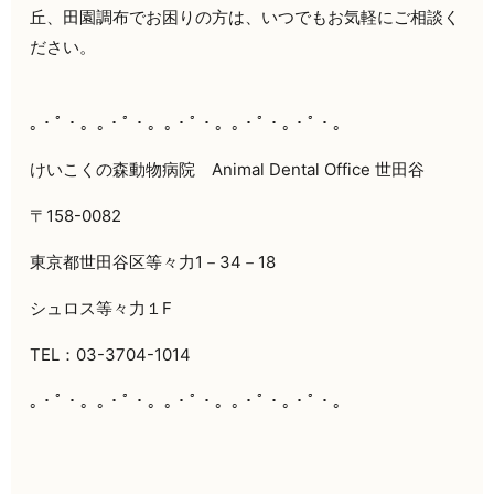
丘、田園調布でお困りの方は、いつでもお気軽にご相談く
ださい。
｡・ﾟ・。｡・ﾟ・。｡・ﾟ・。｡・ﾟ・｡・ﾟ・。
けいこくの森動物病院
Animal Dental Office
世田谷
〒
158-0082
東京都世田谷区等々力
1
－
34
－
18
シュロス等々力１
F
TEL
：
03-3704-1014
｡・ﾟ・。｡・ﾟ・。｡・ﾟ・。｡・ﾟ・｡・ﾟ・。