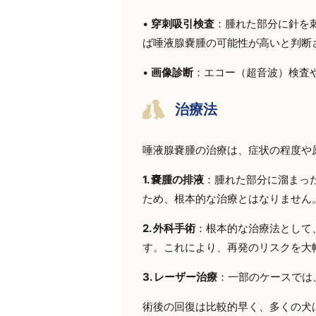
•
穿刺吸引検査
：腫れた部分に針を
ば唾液腺嚢腫の可能性が高いと判断
•
画像診断
：エコー（超音波）検査
治療法
唾液腺嚢腫の治療は、症状の程度や
1.
嚢腫の排液
：腫れた部分に溜まっ
ため、根本的な治療とはなりません
2.
外科手術
：根本的な治療法として
す。これにより、再発のリスクを大
3.
レーザー治療
：一部のケースでは
術後の回復は比較的早く、多くの犬