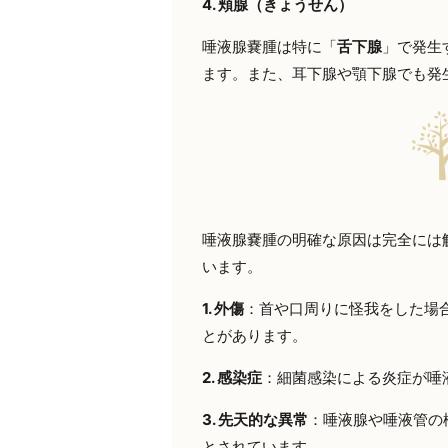
4.
頬腺（きょうせん）
唾液腺嚢腫は特に「
舌下腺
」で発生
ます。また、耳下腺や顎下腺でも発
唾液腺嚢腫の明確な原因は完全には
います。
1.
外傷
：首や口周りに怪我をした場
とがあります。
2.
感染症
：細菌感染による炎症が唾
3.
先天的な異常
：唾液腺や唾液管の
とされています。