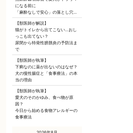
になる前に
「麻酔なしで安心」の落とし穴…
【獣医師が解説】
猫がトイレから出てこない…おし
っこも出てない？
尿閉から特発性膀胱炎の予防法ま
で
【獣医師が執筆】
下痢なのに薬が出ないのはなぜ？
犬の慢性腸症と「食事療法」の本
当の理由
【獣医師が執筆】
愛犬のそのかゆみ、食べ物が原
因？
今日から始める食物アレルギーの
食事療法
« 7月
2026年8月