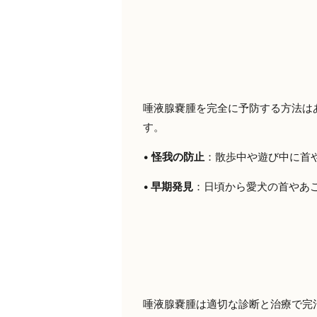
唾液腺嚢腫を完全に予防する方法は
す。
•
怪我の防止
：散歩中や遊び中に首
•
早期発見
：日頃から愛犬の首やあ
唾液腺嚢腫は適切な診断と治療で完