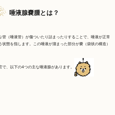
唾液腺嚢腫とは？
ぶ管（唾液管）が傷ついたり詰まったりすることで、唾液が正常
う状態を指します。この唾液が溜まった部分が嚢（袋状の構造）
官で、以下の4つの主な唾液腺があります。