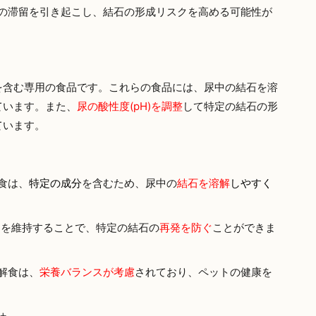
の滞留を引き起こし、結石の形成リスクを高める可能性が
を含む専用の食品です。これらの食品には、尿中の結石を溶
ています。また、
尿の酸性度(pH)
を調整
して特定の結石の形
ています。
食は、
特定の成分
を含むため、尿中の
結石を溶解
しやすく
H
を維持することで、特定の結石の
再発を防ぐ
ことができま
解食は、
栄養バランスが考慮
されており、ペットの健康を