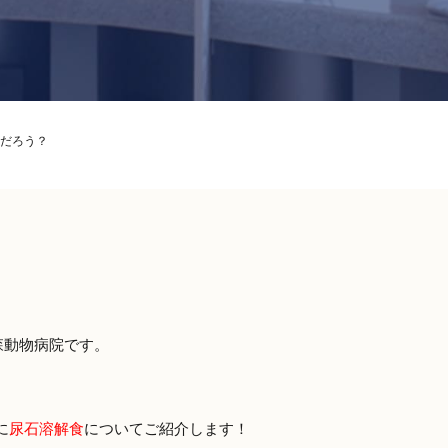
だろう？
森動物病院です。
に
尿石溶解食
についてご紹介します！