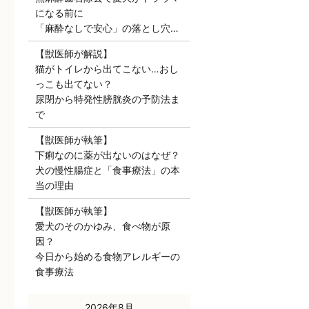
になる前に
「麻酔なしで安心」の落とし穴…
【獣医師が解説】
猫がトイレから出てこない…おし
っこも出てない？
尿閉から特発性膀胱炎の予防法ま
で
【獣医師が執筆】
下痢なのに薬が出ないのはなぜ？
犬の慢性腸症と「食事療法」の本
当の理由
【獣医師が執筆】
愛犬のそのかゆみ、食べ物が原
因？
今日から始める食物アレルギーの
食事療法
« 7月
2026年8月