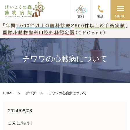
メ
歯科
電話
MENU
チワワの心臓病について
HOME
ブログ
チワワの心臓病について
2024/08/06
こんにちは！