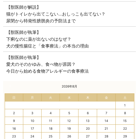
【獣医師が解説】
猫がトイレから出てこない…おしっこも出てない？
尿閉から特発性膀胱炎の予防法まで
【獣医師が執筆】
下痢なのに薬が出ないのはなぜ？
犬の慢性腸症と「食事療法」の本当の理由
【獣医師が執筆】
愛犬のそのかゆみ、食べ物が原因？
今日から始める食物アレルギーの食事療法
« 7月
2026年8月
日
月
火
水
木
金
土
1
2
3
4
5
6
7
8
9
10
11
12
13
14
15
16
17
18
19
20
21
22
23
24
25
26
27
28
29