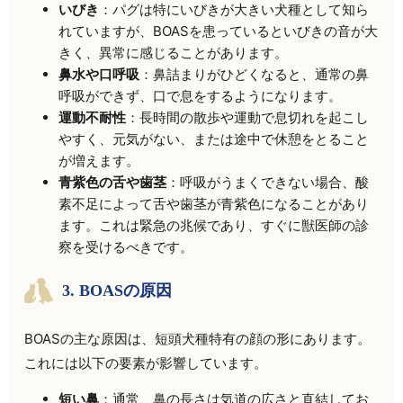
いびき
：パグは特にいびきが大きい犬種として知ら
れていますが、BOASを患っているといびきの音が大
きく、異常に感じることがあります。
鼻水や口呼吸
：鼻詰まりがひどくなると、通常の鼻
呼吸ができず、口で息をするようになります。
運動不耐性
：長時間の散歩や運動で息切れを起こし
やすく、元気がない、または途中で休憩をとること
が増えます。
青紫色の舌や歯茎
：呼吸がうまくできない場合、酸
素不足によって舌や歯茎が青紫色になることがあり
ます。これは緊急の兆候であり、すぐに獣医師の診
察を受けるべきです。
3. BOASの原因
BOASの主な原因は、短頭犬種特有の顔の形にあります。
これには以下の要素が影響しています。
短い鼻
：通常、鼻の長さは気道の広さと直結してお