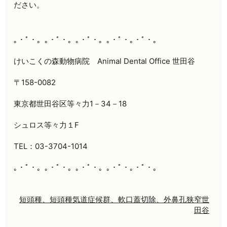
ださい。
｡・ﾟ・。｡・ﾟ・。｡・ﾟ・。｡・ﾟ・｡・ﾟ・。
けいこくの森動物病院
Animal Dental Office
世田谷
〒
158-0082
東京都世田谷区等々力
1
－
34
－
18
シュロス等々力１
F
TEL
：
03-3704-1014
｡・ﾟ・。｡・ﾟ・。｡・ﾟ・。｡・ﾟ・｡・ﾟ・。
短頭種、短頭種気道症候群、軟口蓋切除、外鼻孔狭窄
世
田谷