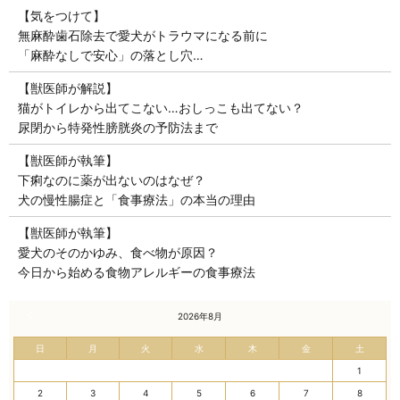
【気をつけて】
無麻酔歯石除去で愛犬がトラウマになる前に
「麻酔なしで安心」の落とし穴…
【獣医師が解説】
猫がトイレから出てこない…おしっこも出てない？
尿閉から特発性膀胱炎の予防法まで
【獣医師が執筆】
下痢なのに薬が出ないのはなぜ？
犬の慢性腸症と「食事療法」の本当の理由
【獣医師が執筆】
愛犬のそのかゆみ、食べ物が原因？
今日から始める食物アレルギーの食事療法
« 7月
2026年8月
日
月
火
水
木
金
土
1
2
3
4
5
6
7
8