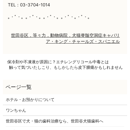
TEL：03-3704-1014
｡・ﾟ・。｡・ﾟ・。｡・ﾟ・。｡・ﾟ・｡・ﾟ・。
世田谷区，等々力，動物病院，犬猫
脊髄空洞症
キャバリ
ア・キング・チャールズ・スパニエル
保冷剤や不凍液が原因に？エチレングリコール中毒とは
触って気づいたしこり、もしかしたら皮下腫瘍かもしれません
ホテル・お預かりについて
ワンちゃん
世田谷区で犬・猫の歯科治療なら、世田谷犬猫歯科へ