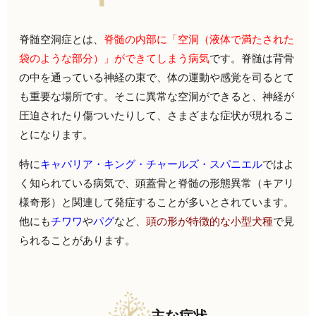
脊髄空洞症とは、
脊髄の内部に「空洞（液体で満たされた
袋のような部分）」ができてしまう病気
です。脊髄は背骨
の中を通っている神経の束で、体の運動や感覚を司るとて
も重要な場所です。そこに異常な空洞ができると、神経が
圧迫されたり傷ついたりして、さまざまな症状が現れるこ
とになります。
特に
キャバリア・キング・チャールズ・スパニエル
ではよ
く知られている病気で、頭蓋骨と脊髄の形態異常（キアリ
様奇形）と関連して発症することが多いとされています。
他にも
チワワ
や
パグ
など、
頭の形が特徴的な小型犬種
で見
られることがあります。