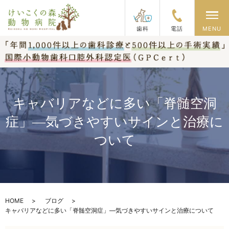
メ
歯科
電話
MENU
キャバリアなどに多い「脊髄空洞
症」―気づきやすいサインと治療に
ついて
HOME
ブログ
キャバリアなどに多い「脊髄空洞症」―気づきやすいサインと治療について