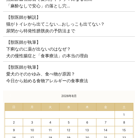
「麻酔なしで安心」の落とし穴…
【獣医師が解説】
猫がトイレから出てこない…おしっこも出てない？
尿閉から特発性膀胱炎の予防法まで
【獣医師が執筆】
下痢なのに薬が出ないのはなぜ？
犬の慢性腸症と「食事療法」の本当の理由
【獣医師が執筆】
愛犬のそのかゆみ、食べ物が原因？
今日から始める食物アレルギーの食事療法
« 7月
2026年8月
日
月
火
水
木
金
土
1
2
3
4
5
6
7
8
9
10
11
12
13
14
15
16
17
18
19
20
21
22