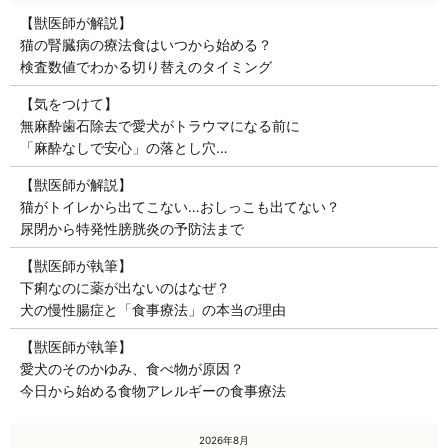
【獣医師が解説】
猫の腎臓病の療法食はいつから始める？
検査数値でわかる切り替えのタイミング
【気をつけて】
無麻酔歯石除去で愛犬がトラウマになる前に
「麻酔なしで安心」の落とし穴…
【獣医師が解説】
猫がトイレから出てこない…おしっこも出てない？
尿閉から特発性膀胱炎の予防法まで
【獣医師が執筆】
下痢なのに薬が出ないのはなぜ？
犬の慢性腸症と「食事療法」の本当の理由
【獣医師が執筆】
愛犬のそのかゆみ、食べ物が原因？
今日から始める食物アレルギーの食事療法
« 7月
2026年8月