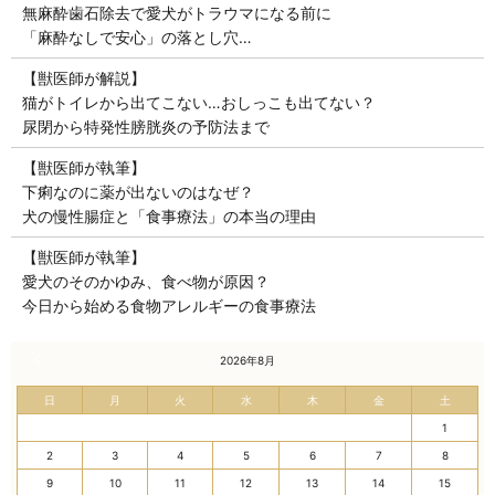
無麻酔歯石除去で愛犬がトラウマになる前に
「麻酔なしで安心」の落とし穴…
【獣医師が解説】
猫がトイレから出てこない…おしっこも出てない？
尿閉から特発性膀胱炎の予防法まで
【獣医師が執筆】
下痢なのに薬が出ないのはなぜ？
犬の慢性腸症と「食事療法」の本当の理由
【獣医師が執筆】
愛犬のそのかゆみ、食べ物が原因？
今日から始める食物アレルギーの食事療法
« 7月
2026年8月
日
月
火
水
木
金
土
1
2
3
4
5
6
7
8
9
10
11
12
13
14
15