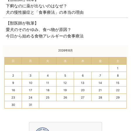
下痢なのに薬が出ないのはなぜ？
犬の慢性腸症と「食事療法」の本当の理由
【獣医師が執筆】
愛犬のそのかゆみ、食べ物が原因？
今日から始める食物アレルギーの食事療法
« 7月
2026年8月
日
月
火
水
木
金
土
1
2
3
4
5
6
7
8
9
10
11
12
13
14
15
16
17
18
19
20
21
22
23
24
25
26
27
28
29
30
31