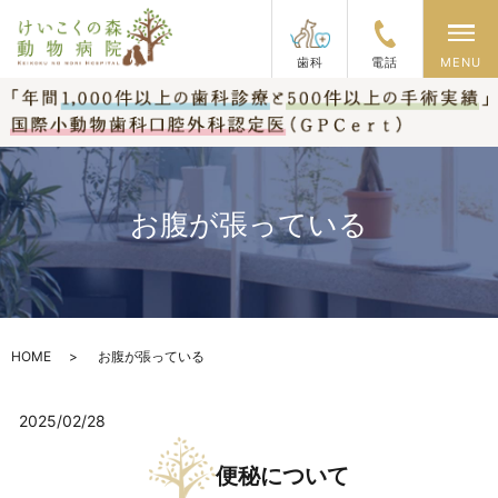
メ
歯科
電話
MENU
お腹が張っている
HOME
お腹が張っている
2025/02/28
便秘について