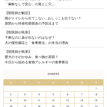
「麻酔なしで安心」の落とし穴…
【獣医師が解説】
猫がトイレから出てこない…おしっこも出てない？
尿閉から特発性膀胱炎の予防法まで
【獣医師が執筆】
下痢なのに薬が出ないのはなぜ？
犬の慢性腸症と「食事療法」の本当の理由
【獣医師が執筆】
愛犬のそのかゆみ、食べ物が原因？
今日から始める食物アレルギーの食事療法
« 7月
2026年8月
日
月
火
水
木
金
土
1
2
3
4
5
6
7
8
9
10
11
12
13
14
15
16
17
18
19
20
21
22