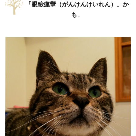
「眼瞼痙攣（がんけんけいれん）」か
も。