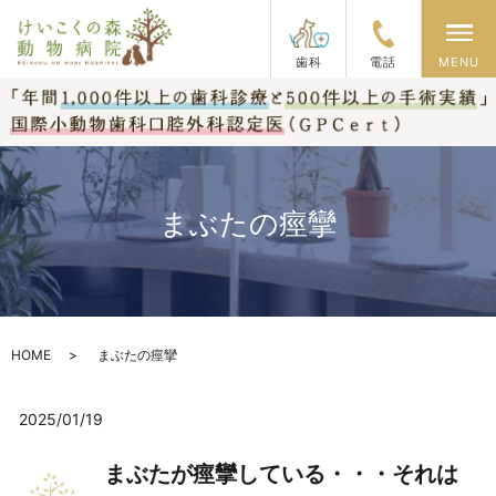
メ
歯科
電話
MENU
まぶたの痙攣
HOME
まぶたの痙攣
2025/01/19
まぶたが痙攣している・・・それは