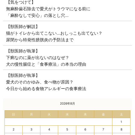
【気をつけて】
無麻酔歯石除去で愛犬がトラウマになる前に
「麻酔なしで安心」の落とし穴…
【獣医師が解説】
猫がトイレから出てこない…おしっこも出てない？
尿閉から特発性膀胱炎の予防法まで
【獣医師が執筆】
下痢なのに薬が出ないのはなぜ？
犬の慢性腸症と「食事療法」の本当の理由
【獣医師が執筆】
愛犬のそのかゆみ、食べ物が原因？
今日から始める食物アレルギーの食事療法
« 7月
2026年8月
日
月
火
水
木
金
土
1
2
3
4
5
6
7
8