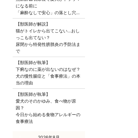
になる前に
「麻酔なしで安心」の落とし穴…
【獣医師が解説】
猫がトイレから出てこない…おし
っこも出てない？
尿閉から特発性膀胱炎の予防法ま
で
【獣医師が執筆】
下痢なのに薬が出ないのはなぜ？
犬の慢性腸症と「食事療法」の本
当の理由
【獣医師が執筆】
愛犬のそのかゆみ、食べ物が原
因？
今日から始める食物アレルギーの
食事療法
« 7月
2026年8月