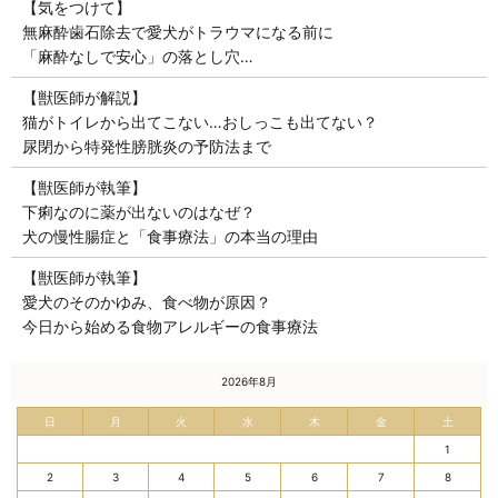
【気をつけて】
無麻酔歯石除去で愛犬がトラウマになる前に
「麻酔なしで安心」の落とし穴…
【獣医師が解説】
猫がトイレから出てこない…おしっこも出てない？
尿閉から特発性膀胱炎の予防法まで
【獣医師が執筆】
下痢なのに薬が出ないのはなぜ？
犬の慢性腸症と「食事療法」の本当の理由
【獣医師が執筆】
愛犬のそのかゆみ、食べ物が原因？
今日から始める食物アレルギーの食事療法
« 7月
2026年8月
日
月
火
水
木
金
土
1
2
3
4
5
6
7
8