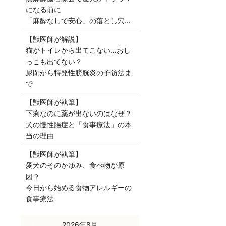
になる前に
「麻酔なしで安心」の落とし穴…
【獣医師が解説】
猫がトイレから出てこない…おし
っこも出てない？
尿閉から特発性膀胱炎の予防法ま
で
【獣医師が執筆】
下痢なのに薬が出ないのはなぜ？
犬の慢性腸症と「食事療法」の本
当の理由
【獣医師が執筆】
愛犬のそのかゆみ、食べ物が原
因？
今日から始める食物アレルギーの
食事療法
« 7月
2026年8月