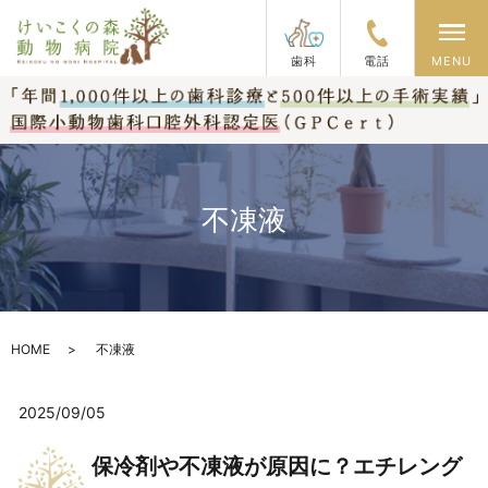
メ
歯科
電話
MENU
不凍液
HOME
不凍液
2025/09/05
保冷剤や不凍液が原因に？エチレング