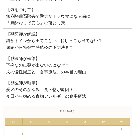
【気をつけて】
無麻酔歯石除去で愛犬がトラウマになる前に
「麻酔なしで安心」の落とし穴…
【獣医師が解説】
猫がトイレから出てこない…おしっこも出てない？
尿閉から特発性膀胱炎の予防法まで
【獣医師が執筆】
下痢なのに薬が出ないのはなぜ？
犬の慢性腸症と「食事療法」の本当の理由
【獣医師が執筆】
愛犬のそのかゆみ、食べ物が原因？
今日から始める食物アレルギーの食事療法
« 7月
2026年8月
日
月
火
水
木
金
土
1