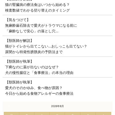
猫の腎臓病の療法食はいつから始める？
検査数値でわかる切り替えのタイミング
【気をつけて】
無麻酔歯石除去で愛犬がトラウマになる前に
「麻酔なしで安心」の落とし穴…
【獣医師が解説】
猫がトイレから出てこない…おしっこも出てない？
尿閉から特発性膀胱炎の予防法まで
【獣医師が執筆】
下痢なのに薬が出ないのはなぜ？
犬の慢性腸症と「食事療法」の本当の理由
【獣医師が執筆】
愛犬のそのかゆみ、食べ物が原因？
今日から始める食物アレルギーの食事療法
« 7月
2026年8月