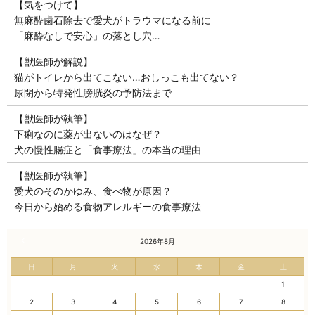
【気をつけて】
無麻酔歯石除去で愛犬がトラウマになる前に
「麻酔なしで安心」の落とし穴…
【獣医師が解説】
猫がトイレから出てこない…おしっこも出てない？
尿閉から特発性膀胱炎の予防法まで
【獣医師が執筆】
下痢なのに薬が出ないのはなぜ？
犬の慢性腸症と「食事療法」の本当の理由
【獣医師が執筆】
愛犬のそのかゆみ、食べ物が原因？
今日から始める食物アレルギーの食事療法
« 7月
2026年8月
日
月
火
水
木
金
土
1
2
3
4
5
6
7
8