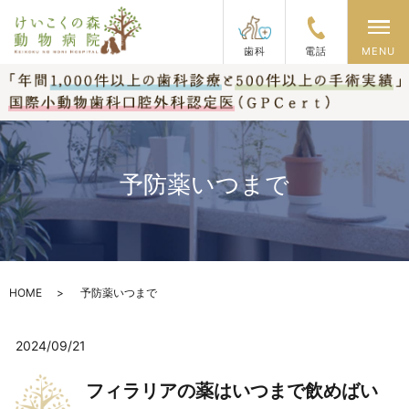
メ
歯科
電話
MENU
予防薬いつまで
HOME
予防薬いつまで
2024/09/21
フィラリアの薬はいつまで飲めばい