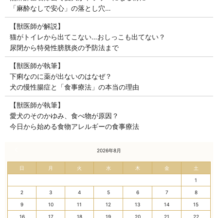
「麻酔なしで安心」の落とし穴…
【獣医師が解説】
猫がトイレから出てこない…おしっこも出てない？
尿閉から特発性膀胱炎の予防法まで
【獣医師が執筆】
下痢なのに薬が出ないのはなぜ？
犬の慢性腸症と「食事療法」の本当の理由
【獣医師が執筆】
愛犬のそのかゆみ、食べ物が原因？
今日から始める食物アレルギーの食事療法
« 7月
2026年8月
日
月
火
水
木
金
土
1
2
3
4
5
6
7
8
9
10
11
12
13
14
15
16
17
18
19
20
21
22