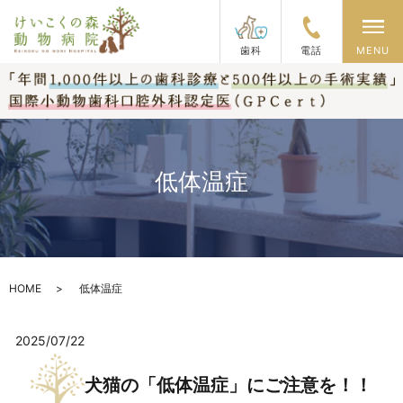
メ
歯科
電話
MENU
低体温症
HOME
低体温症
2025/07/22
犬猫の「低体温症」にご注意を！！