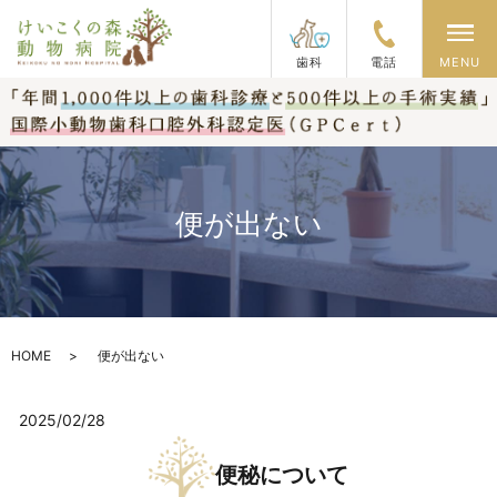
メ
歯科
電話
MENU
便が出ない
HOME
便が出ない
2025/02/28
便秘について