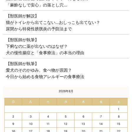
「麻酔なしで安心」の落とし穴…
【獣医師が解説】
猫がトイレから出てこない…おしっこも出てない？
尿閉から特発性膀胱炎の予防法まで
【獣医師が執筆】
下痢なのに薬が出ないのはなぜ？
犬の慢性腸症と「食事療法」の本当の理由
【獣医師が執筆】
愛犬のそのかゆみ、食べ物が原因？
今日から始める食物アレルギーの食事療法
« 7月
2026年8月
日
月
火
水
木
金
土
1
2
3
4
5
6
7
8
9
10
11
12
13
14
15
16
17
18
19
20
21
22