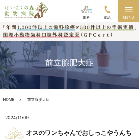
メ
歯科
電話
MENU
前立腺肥大症
HOME
前立腺肥大症
2024/11/09
オスのワンちゃんでおしっこやうんち