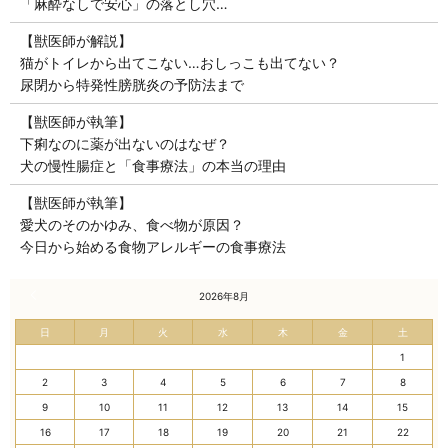
「麻酔なしで安心」の落とし穴…
【獣医師が解説】
猫がトイレから出てこない…おしっこも出てない？
尿閉から特発性膀胱炎の予防法まで
【獣医師が執筆】
下痢なのに薬が出ないのはなぜ？
犬の慢性腸症と「食事療法」の本当の理由
【獣医師が執筆】
愛犬のそのかゆみ、食べ物が原因？
今日から始める食物アレルギーの食事療法
« 7月
2026年8月
日
月
火
水
木
金
土
1
2
3
4
5
6
7
8
9
10
11
12
13
14
15
16
17
18
19
20
21
22