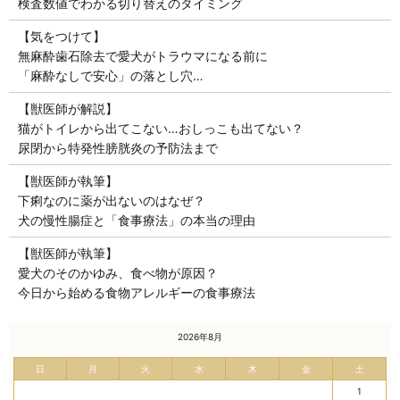
検査数値でわかる切り替えのタイミング
【気をつけて】
無麻酔歯石除去で愛犬がトラウマになる前に
「麻酔なしで安心」の落とし穴…
【獣医師が解説】
猫がトイレから出てこない…おしっこも出てない？
尿閉から特発性膀胱炎の予防法まで
【獣医師が執筆】
下痢なのに薬が出ないのはなぜ？
犬の慢性腸症と「食事療法」の本当の理由
【獣医師が執筆】
愛犬のそのかゆみ、食べ物が原因？
今日から始める食物アレルギーの食事療法
« 7月
2026年8月
日
月
火
水
木
金
土
1