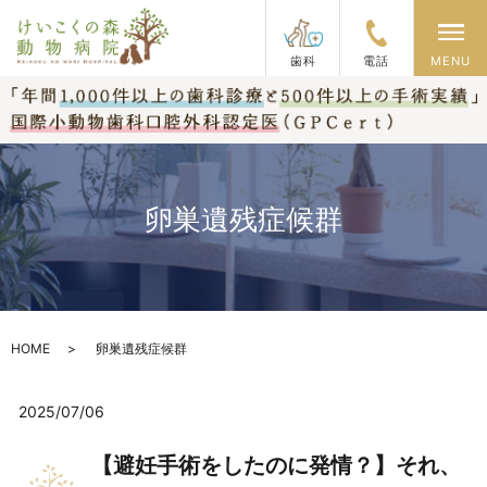
メ
歯科
電話
MENU
卵巣遺残症候群
HOME
卵巣遺残症候群
2025/07/06
【避妊手術をしたのに発情？】それ、