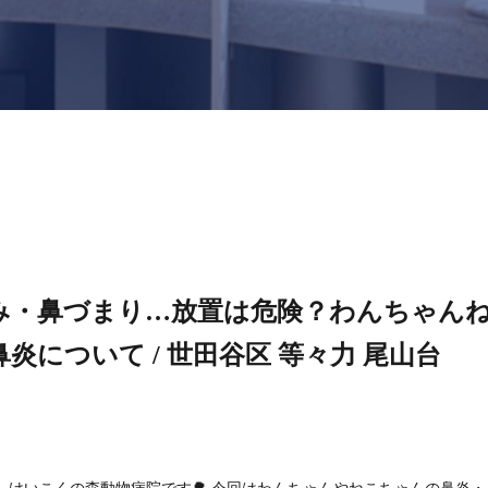
み・鼻づまり…放置は危険？わんちゃん
炎について / 世田谷区 等々力 尾山台
、けいこくの森動物病院です🌳 今回はわんちゃんやねこちゃんの鼻炎・