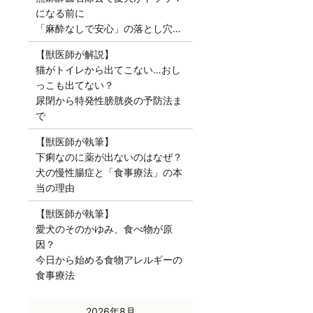
になる前に
「麻酔なしで安心」の落とし穴…
【獣医師が解説】
猫がトイレから出てこない…おし
っこも出てない？
尿閉から特発性膀胱炎の予防法ま
で
【獣医師が執筆】
下痢なのに薬が出ないのはなぜ？
犬の慢性腸症と「食事療法」の本
当の理由
【獣医師が執筆】
愛犬のそのかゆみ、食べ物が原
因？
今日から始める食物アレルギーの
食事療法
« 7月
2026年8月