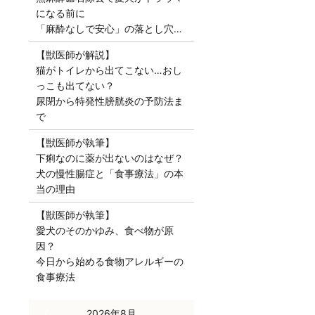
になる前に
「麻酔なしで安心」の落とし穴…
【獣医師が解説】
猫がトイレから出てこない…おし
っこも出てない？
尿閉から特発性膀胱炎の予防法ま
で
【獣医師が執筆】
下痢なのに薬が出ないのはなぜ？
犬の慢性腸症と「食事療法」の本
当の理由
【獣医師が執筆】
愛犬のそのかゆみ、食べ物が原
因？
今日から始める食物アレルギーの
食事療法
« 7月
2026年8月