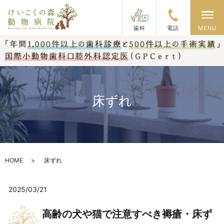
メ
歯科
電話
MENU
床ずれ
HOME
床ずれ
2025/03/21
高齢の犬や猫で注意すべき褥瘡・床ず