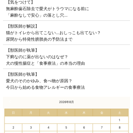
【気をつけて】
無麻酔歯石除去で愛犬がトラウマになる前に
「麻酔なしで安心」の落とし穴…
【獣医師が解説】
猫がトイレから出てこない…おしっこも出てない？
尿閉から特発性膀胱炎の予防法まで
【獣医師が執筆】
下痢なのに薬が出ないのはなぜ？
犬の慢性腸症と「食事療法」の本当の理由
【獣医師が執筆】
愛犬のそのかゆみ、食べ物が原因？
今日から始める食物アレルギーの食事療法
« 7月
2026年8月
日
月
火
水
木
金
土
1
2
3
4
5
6
7
8