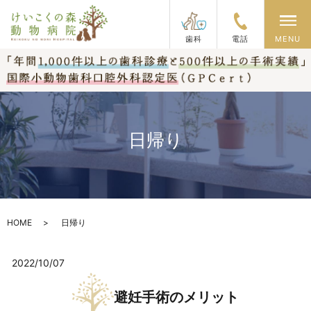
メ
歯科
電話
MENU
日帰り
HOME
日帰り
2022/10/07
避妊手術のメリット