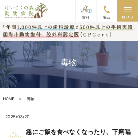
メ
歯科
電話
MENU
毒物
HOME
毒物
2025/03/20
急にご飯を食べなくなったり、下痢嘔