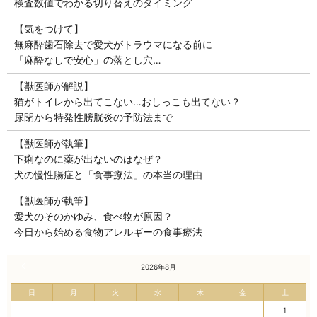
検査数値でわかる切り替えのタイミング
【気をつけて】
無麻酔歯石除去で愛犬がトラウマになる前に
「麻酔なしで安心」の落とし穴…
【獣医師が解説】
猫がトイレから出てこない…おしっこも出てない？
尿閉から特発性膀胱炎の予防法まで
【獣医師が執筆】
下痢なのに薬が出ないのはなぜ？
犬の慢性腸症と「食事療法」の本当の理由
【獣医師が執筆】
愛犬のそのかゆみ、食べ物が原因？
今日から始める食物アレルギーの食事療法
« 7月
2026年8月
日
月
火
水
木
金
土
1