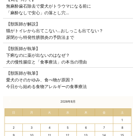
無麻酔歯石除去で愛犬がトラウマになる前に
「麻酔なしで安心」の落とし穴…
【獣医師が解説】
猫がトイレから出てこない…おしっこも出てない？
尿閉から特発性膀胱炎の予防法まで
【獣医師が執筆】
下痢なのに薬が出ないのはなぜ？
犬の慢性腸症と「食事療法」の本当の理由
【獣医師が執筆】
愛犬のそのかゆみ、食べ物が原因？
今日から始める食物アレルギーの食事療法
« 7月
2026年8月
日
月
火
水
木
金
土
1
2
3
4
5
6
7
8
9
10
11
12
13
14
15