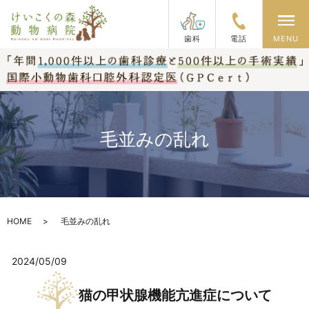
メ
歯科
電話
MENU
毛並みの乱れ
HOME
毛並みの乱れ
2024/05/09
猫の甲状腺機能亢進症について