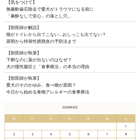
【気をつけて】
無麻酔歯石除去で愛犬がトラウマになる前に
「麻酔なしで安心」の落とし穴…
【獣医師が解説】
猫がトイレから出てこない…おしっこも出てない？
尿閉から特発性膀胱炎の予防法まで
【獣医師が執筆】
下痢なのに薬が出ないのはなぜ？
犬の慢性腸症と「食事療法」の本当の理由
【獣医師が執筆】
愛犬のそのかゆみ、食べ物が原因？
今日から始める食物アレルギーの食事療法
« 7月
2026年8月
日
月
火
水
木
金
土
1
2
3
4
5
6
7
8