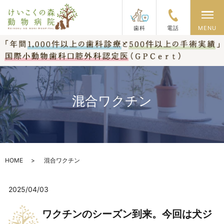
メ
歯科
電話
MENU
混合ワクチン
HOME
混合ワクチン
2025/04/03
ワクチンのシーズン到来。今回は犬ジ