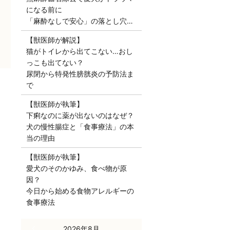
になる前に
「麻酔なしで安心」の落とし穴…
【獣医師が解説】
猫がトイレから出てこない…おし
っこも出てない？
尿閉から特発性膀胱炎の予防法ま
で
【獣医師が執筆】
下痢なのに薬が出ないのはなぜ？
犬の慢性腸症と「食事療法」の本
当の理由
【獣医師が執筆】
愛犬のそのかゆみ、食べ物が原
因？
今日から始める食物アレルギーの
食事療法
« 7月
2026年8月