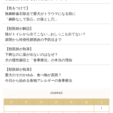
【気をつけて】
無麻酔歯石除去で愛犬がトラウマになる前に
「麻酔なしで安心」の落とし穴…
【獣医師が解説】
猫がトイレから出てこない…おしっこも出てない？
尿閉から特発性膀胱炎の予防法まで
【獣医師が執筆】
下痢なのに薬が出ないのはなぜ？
犬の慢性腸症と「食事療法」の本当の理由
【獣医師が執筆】
愛犬のそのかゆみ、食べ物が原因？
今日から始める食物アレルギーの食事療法
« 7月
2026年8月
日
月
火
水
木
金
土
1