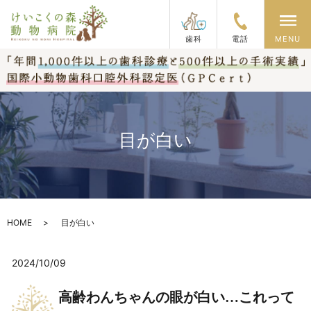
メ
歯科
電話
MENU
目が白い
HOME
目が白い
2024/10/09
高齢わんちゃんの眼が白い…これって