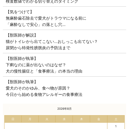
検査数値でわかる切り替えのタイミング
【気をつけて】
無麻酔歯石除去で愛犬がトラウマになる前に
「麻酔なしで安心」の落とし穴…
【獣医師が解説】
猫がトイレから出てこない…おしっこも出てない？
尿閉から特発性膀胱炎の予防法まで
【獣医師が執筆】
下痢なのに薬が出ないのはなぜ？
犬の慢性腸症と「食事療法」の本当の理由
【獣医師が執筆】
愛犬のそのかゆみ、食べ物が原因？
今日から始める食物アレルギーの食事療法
« 7月
2026年8月
日
月
火
水
木
金
土
1