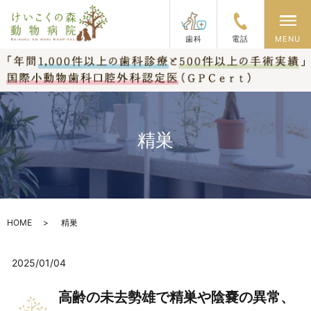
メ
歯科
電話
MENU
精巣
HOME
精巣
2025/01/04
高齢の未去勢雄で精巣や陰嚢の異常、