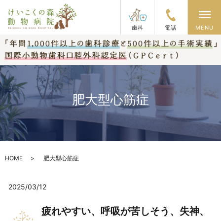
メ
歯科
電話
MENU
肥大型心筋症
HOME
肥大型心筋症
2025/03/12
疲れやすい、呼吸が苦しそう、失神、