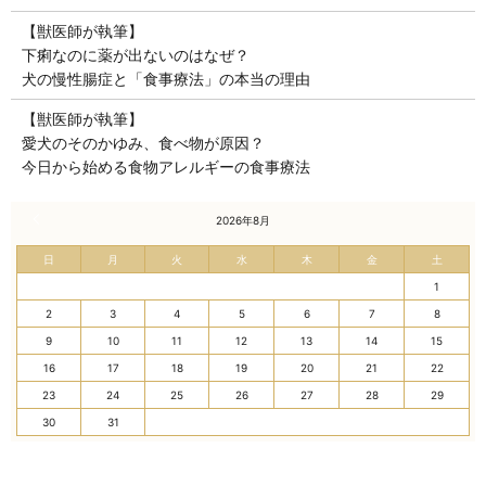
【獣医師が執筆】
下痢なのに薬が出ないのはなぜ？
犬の慢性腸症と「食事療法」の本当の理由
【獣医師が執筆】
愛犬のそのかゆみ、食べ物が原因？
今日から始める食物アレルギーの食事療法
« 7月
2026年8月
日
月
火
水
木
金
土
1
2
3
4
5
6
7
8
9
10
11
12
13
14
15
16
17
18
19
20
21
22
23
24
25
26
27
28
29
30
31