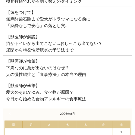
検査数値でわかる切り替えのタイミング
【気をつけて】
無麻酔歯石除去で愛犬がトラウマになる前に
「麻酔なしで安心」の落とし穴…
【獣医師が解説】
猫がトイレから出てこない…おしっこも出てない？
尿閉から特発性膀胱炎の予防法まで
【獣医師が執筆】
下痢なのに薬が出ないのはなぜ？
犬の慢性腸症と「食事療法」の本当の理由
【獣医師が執筆】
愛犬のそのかゆみ、食べ物が原因？
今日から始める食物アレルギーの食事療法
« 7月
2026年8月
日
月
火
水
木
金
土
1