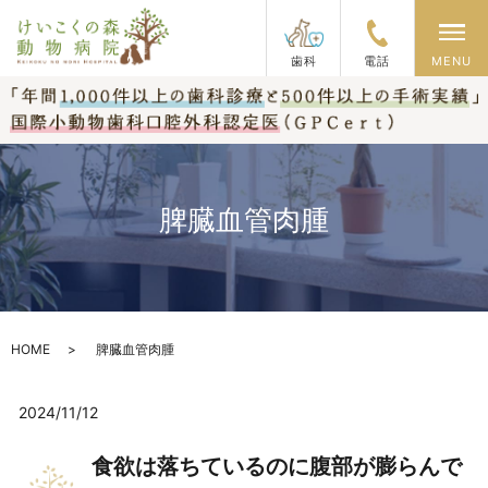
メ
歯科
電話
MENU
脾臓血管肉腫
HOME
脾臓血管肉腫
2024/11/12
食欲は落ちているのに腹部が膨らんで