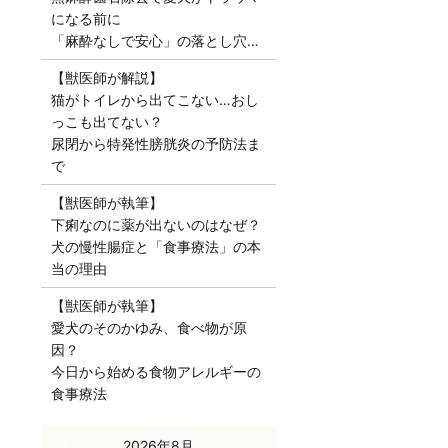
になる前に
「麻酔なしで安心」の落とし穴…
【獣医師が解説】
猫がトイレから出てこない…おし
っこも出てない？
尿閉から特発性膀胱炎の予防法ま
で
【獣医師が執筆】
下痢なのに薬が出ないのはなぜ？
犬の慢性腸症と「食事療法」の本
当の理由
【獣医師が執筆】
愛犬のそのかゆみ、食べ物が原
因？
今日から始める食物アレルギーの
食事療法
« 7月
2026年8月