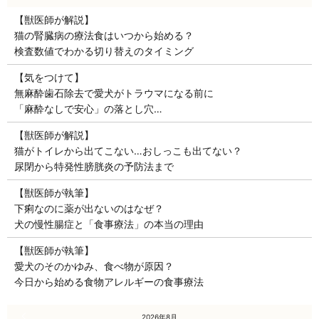
【獣医師が解説】
猫の腎臓病の療法食はいつから始める？
検査数値でわかる切り替えのタイミング
【気をつけて】
無麻酔歯石除去で愛犬がトラウマになる前に
「麻酔なしで安心」の落とし穴…
【獣医師が解説】
猫がトイレから出てこない…おしっこも出てない？
尿閉から特発性膀胱炎の予防法まで
【獣医師が執筆】
下痢なのに薬が出ないのはなぜ？
犬の慢性腸症と「食事療法」の本当の理由
【獣医師が執筆】
愛犬のそのかゆみ、食べ物が原因？
今日から始める食物アレルギーの食事療法
« 7月
2026年8月