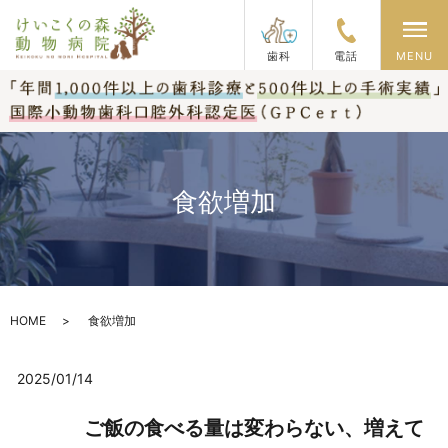
メ
歯科
電話
MENU
食欲増加
HOME
食欲増加
2025/01/14
ご飯の食べる量は変わらない、増えて