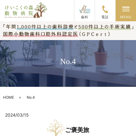
メ
歯科
電話
MENU
No.4
HOME
No.4
2024/03/15
ご褒美旅