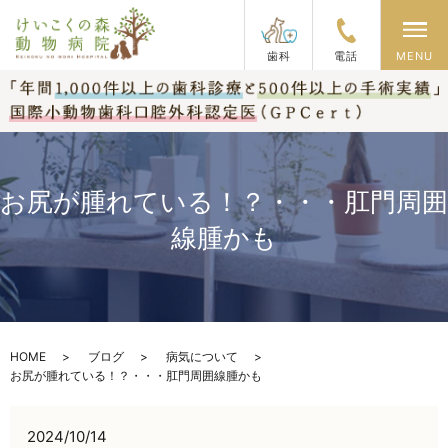
メ
歯科
電話
MENU
お尻が腫れている！？・・・肛門周囲
線腫かも
HOME
ブログ
病気について
お尻が腫れている！？・・・肛門周囲線腫かも
2024/10/14