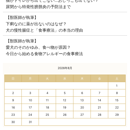
猫がトイレから出てこない…おしっこも出てない？
尿閉から特発性膀胱炎の予防法まで
【獣医師が執筆】
下痢なのに薬が出ないのはなぜ？
犬の慢性腸症と「食事療法」の本当の理由
【獣医師が執筆】
愛犬のそのかゆみ、食べ物が原因？
今日から始める食物アレルギーの食事療法
« 7月
2026年8月
日
月
火
水
木
金
土
1
2
3
4
5
6
7
8
9
10
11
12
13
14
15
16
17
18
19
20
21
22
23
24
25
26
27
28
29
30
31