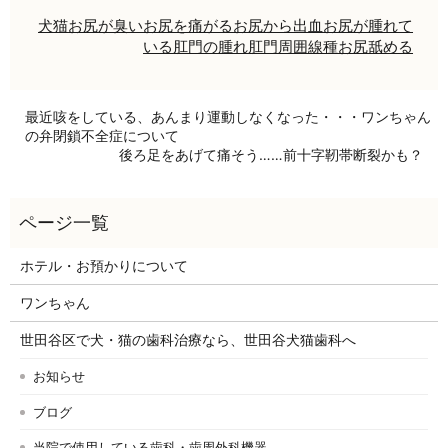
犬
猫
お尻が臭い
お尻を痛がる
お尻から出血
お尻が腫れて
いる
肛門の腫れ
肛門周囲線種
お尻舐める
最近咳をしている、あんまり運動しなくなった・・・ワンちゃん
の弁閉鎖不全症について
後ろ足をあげて痛そう……前十字靭帯断裂かも？
ホテル・お預かりについて
ワンちゃん
世田谷区で犬・猫の歯科治療なら、世田谷犬猫歯科へ
お知らせ
ブログ
当院で使用している歯科・歯周外科機器