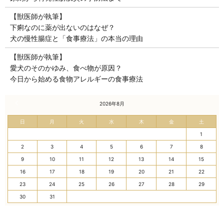
【獣医師が執筆】
下痢なのに薬が出ないのはなぜ？
犬の慢性腸症と「食事療法」の本当の理由
【獣医師が執筆】
愛犬のそのかゆみ、食べ物が原因？
今日から始める食物アレルギーの食事療法
« 7月
2026年8月
日
月
火
水
木
金
土
1
2
3
4
5
6
7
8
9
10
11
12
13
14
15
16
17
18
19
20
21
22
23
24
25
26
27
28
29
30
31