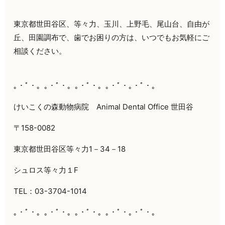
東京都世田谷区、等々力、玉川、上野毛、尾山台、自由が
丘、田園調布で、歯でお困りの方は、いつでもお気軽にご
相談ください。
｡・ﾟ・。｡・ﾟ・。｡・ﾟ・。｡・ﾟ・｡・ﾟ・。
けいこくの森動物病院
Animal Dental Office
世田谷
〒
158-0082
東京都世田谷区等々力
1
－
34
－
18
シュロス等々力１
F
TEL
：
03-3704-1014
｡・ﾟ・。｡・ﾟ・。｡・ﾟ・。｡・ﾟ・｡・ﾟ・。