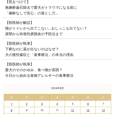
【気をつけて】
無麻酔歯石除去で愛犬がトラウマになる前に
「麻酔なしで安心」の落とし穴…
【獣医師が解説】
猫がトイレから出てこない…おしっこも出てない？
尿閉から特発性膀胱炎の予防法まで
【獣医師が執筆】
下痢なのに薬が出ないのはなぜ？
犬の慢性腸症と「食事療法」の本当の理由
【獣医師が執筆】
愛犬のそのかゆみ、食べ物が原因？
今日から始める食物アレルギーの食事療法
« 8月
2024年9月
10月 »
日
月
火
水
木
金
土
1
2
3
4
5
6
7
8
9
10
11
12
13
14