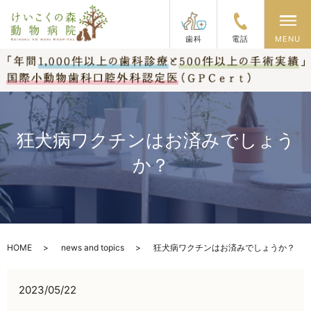
メ
歯科
電話
MENU
狂犬病ワクチンはお済みでしょう
か？
HOME
news and topics
狂犬病ワクチンはお済みでしょうか？
2023/05/22