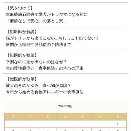
【気をつけて】
無麻酔歯石除去で愛犬がトラウマになる前に
「麻酔なしで安心」の落とし穴…
【獣医師が解説】
猫がトイレから出てこない…おしっこも出てない？
尿閉から特発性膀胱炎の予防法まで
【獣医師が執筆】
下痢なのに薬が出ないのはなぜ？
犬の慢性腸症と「食事療法」の本当の理由
【獣医師が執筆】
愛犬のそのかゆみ、食べ物が原因？
今日から始める食物アレルギーの食事療法
« 7月
2026年8月
日
月
火
水
木
金
土
1