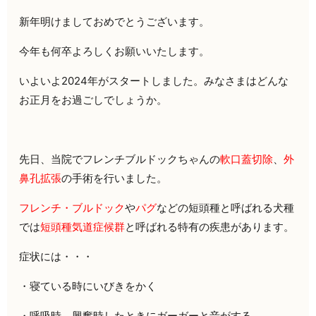
新年明けましておめでとうございます。
今年も何卒よろしくお願いいたします。
いよいよ2024年がスタートしました。みなさまはどんな
お正月をお過ごしでしょうか。
先日、当院でフレンチブルドックちゃんの
軟口蓋切除
、
外
鼻孔拡張
の手術を行いました。
フレンチ・ブルドック
や
パグ
などの短頭種と呼ばれる犬種
では
短頭種気道症候群
と呼ばれる特有の疾患があります。
症状には・・・
・寝ている時にいびきをかく
・呼吸時、興奮時したときにガーガーと音がする