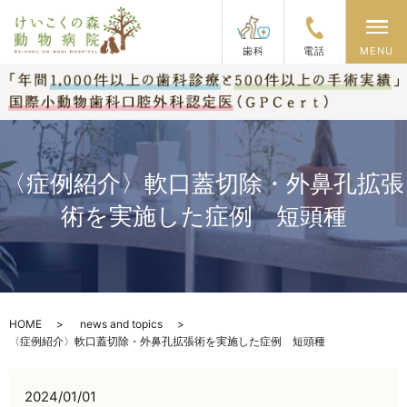
メ
歯科
電話
MENU
〈症例紹介〉軟口蓋切除・外鼻孔拡張
術を実施した症例 短頭種
HOME
news and topics
〈症例紹介〉軟口蓋切除・外鼻孔拡張術を実施した症例 短頭種
2024/01/01