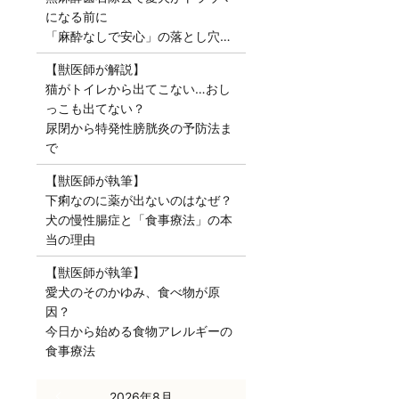
になる前に
「麻酔なしで安心」の落とし穴…
【獣医師が解説】
猫がトイレから出てこない…おし
っこも出てない？
尿閉から特発性膀胱炎の予防法ま
で
【獣医師が執筆】
下痢なのに薬が出ないのはなぜ？
犬の慢性腸症と「食事療法」の本
当の理由
【獣医師が執筆】
愛犬のそのかゆみ、食べ物が原
因？
今日から始める食物アレルギーの
食事療法
« 7月
2026年8月